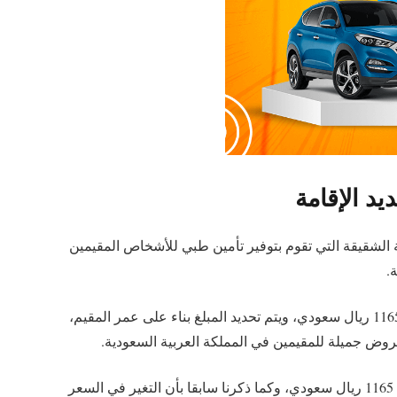
د الإقامة
 الشقيقة التي تقوم بتوفير تأمين طبي للأشخاص المقيمين
.
ويترواح مبلغ التأمين فيها من 441 ريال سعودي وحتى 1165 ريال سعودي، ويتم تحديد المبلغ بناء على عمر المقيم،
عروض جميلة للمقيمين في المملكة العربية السعودية.
حيث يبدأ مبدأ مبلغ التأمين من 309 ريال سعودي وحتى 1165 ريال سعودي، وكما ذكرنا سابقا بأن التغير في السعر