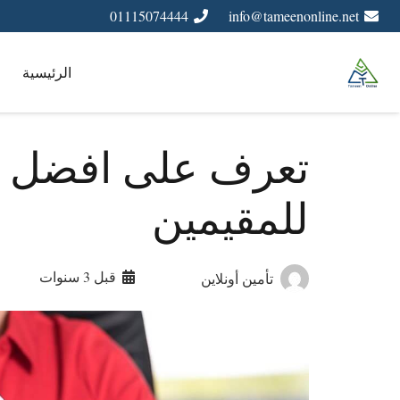
01115074444
info@tameenonline.net
الرئيسية
تعرف على افضل ت
للمقيمين
قبل 3 سنوات
تأمين أونلاين