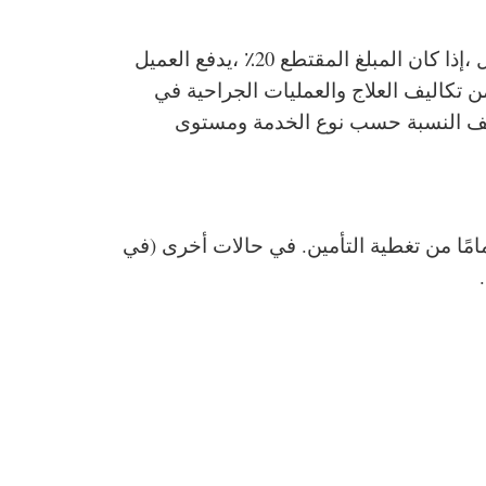
هي النسبة التي يتحملها العميل من تكلفة الخدمة الطبية ،مثل تكلفة دواء أو جراحة. على سبيل المثال ،إذا كان المبلغ المقتطع 20٪ ،يدفع العميل
ر الدواء ،وشركة التأمين تدفع الباقي وهي 80٪. في معظم الحالات تتحمل الشركة 100٪ من تكاليف العلاج والعمليات الجراحية في
ختلف النسبة حسب نوع الخدمة ومستوى
مًا من تغطية التأمين. في حالات أخرى (في