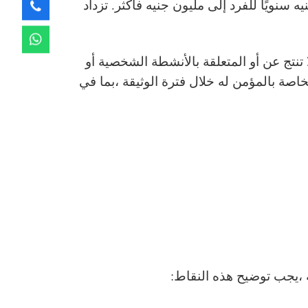
يات المختلفة ،وهناك سقوف استهلاك سنوية لكل وثيقة ،ويختلف الحد الأقصى للمبلغ من 10000 جنيه سنويًا للفرد إلى مليون جنيه فأكثر. تزداد
 تنتج عن أو المتعلقة بالأنشطة الشخصية أو
خاصة بالمؤمن له خلال فترة الوثيقة ،بما في
 ،يجب توضيح هذه النقاط: