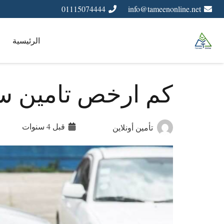
01115074444
info@tameenonline.net
الرئيسية
كم ارخص تامين س
قبل 4 سنوات
تأمين أونلاين