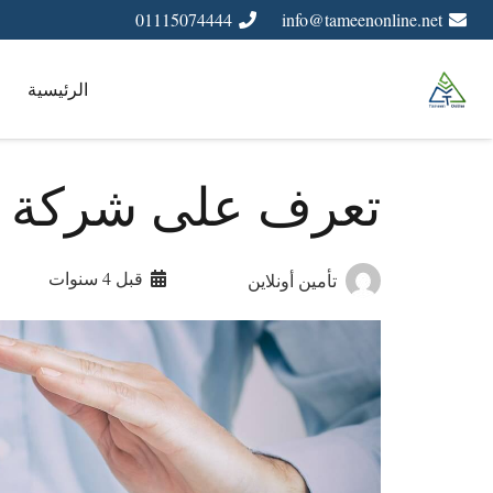
01115074444
info@tameenonline.net
الرئيسية
تعرف على شركة ت
قبل 4 سنوات
تأمين أونلاين