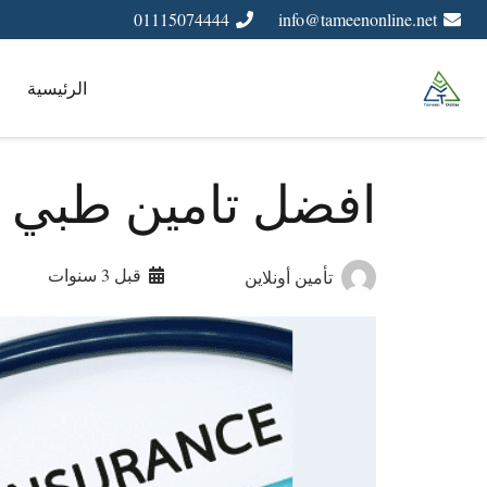
01115074444
info@tameenonline.net
الرئيسية
افضل تامين طبي ل
قبل 3 سنوات
تأمين أونلاين