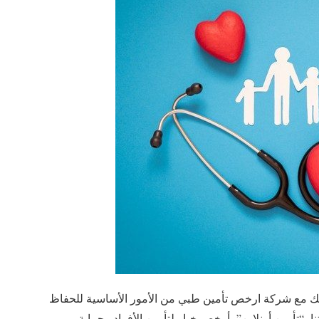
املك مع شركة ارخص تأمين طبي من الأمور الأساسية للحفاظ
 “تأمين أونلاين”، أرخص خيار لتأمين الأفراد وحماية