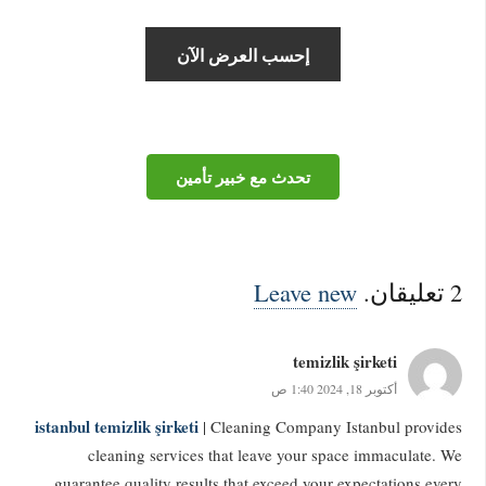
تحدث مع خبير تأمين
2
تعليقان
.
Leave new
temizlik şirketi
أكتوبر 18, 2024 1:40 ص
istanbul temizlik şirketi
| Cleaning Company Istanbul provides
cleaning services that leave your space immaculate. We
guarantee quality results that exceed your expectations every