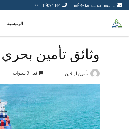
01115074444
info@tameenonline.net
الرئيسية
وثائق تأمين بحري 
قبل 3 سنوات
تأمين أونلاين